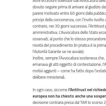
Altre eccezioni sollevate dall’Avvocatura dell
dovuto seguire prima di arrivare al giudizio 
parere motivato entro 60 giorni dalla pubblic
principi della concorrenza, con l’invito rivolto
contrario, nei 30 giorni successivi, l’Antitrus
amministrativa. L’Avvocatura dello Stato ecc
osservati, al punto che lo stesso procuratore 
novità del procedimento (in pratica è la prim
l’Autorità Garante se ne avvale).
Inoltre, sempre l’Avvocatura sosteneva che,
emanava gli atti oggetto di contestazione, l’
motivi aggiunti – come ha fatto dopo l’estate
delibere ministeriali.
In ogni caso, siccome
l’Antitrust nel richied
europea non ha chiesto anche una sospe
decisione contraria presa dal TAR lo scorso 