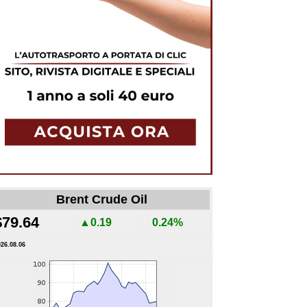
Brent Crude Oil
$79.64
▲0.19
0.24%
026.08.06