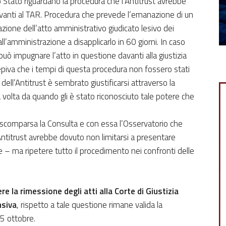
o Stato riguardano la procedura che l’Antitrust avrebbe
davanti al TAR. Procedura che prevede l’emanazione di un
azione dell’atto amministrativo giudicato lesivo dei
 all’amministrazione a disapplicarlo in 60 giorni. In caso
t può impugnare l’atto in questione davanti alla giustizia
epiva che i tempi di questa procedura non fossero stati
dell’Antitrust è sembrato giustificarsi attraverso la
a volta da quando gli è stato riconosciuto tale potere che
 scomparsa la Consulta e con essa l’Osservatorio che
Antitrust avrebbe dovuto non limitarsi a presentare
 – ma ripetere tutto il procedimento nei confronti delle
ere la rimessione degli atti alla Corte di Giustizia
nsiva
, rispetto a tale questione rimane valida la
25 ottobre.