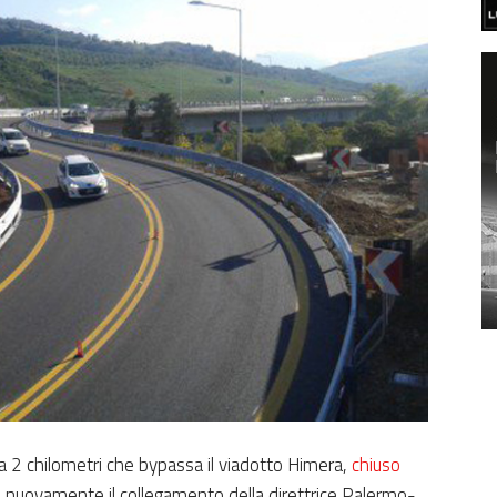
rca 2 chilometri che bypassa il viadotto Himera,
chiuso
uovamente il collegamento della direttrice Palermo-