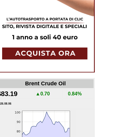
Brent Crude Oil
$83.19
▲0.70
0.84%
026.08.06