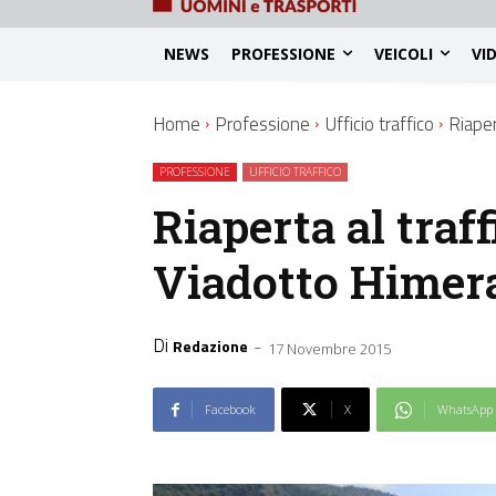
NEWS
PROFESSIONE
VEICOLI
VI
Home
Professione
Ufficio traffico
Riaper
PROFESSIONE
UFFICIO TRAFFICO
Riaperta al traff
Viadotto Himer
Di
-
Redazione
17 Novembre 2015
Facebook
X
WhatsApp