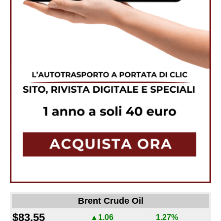
Brent Crude Oil
$83.55
▲1.06
1.27%