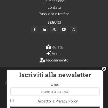
La redazione
Contatti
Pubblicità e traffico
SEGUICI
Rivista
Accedi
Abbonamento
Uomini e Trasporti è un periodico associato all'Unione Stampa
Iscriviti alla newsletter
Periodica Italiana - USPI
Autorizzazione del Tribunale di Bologna N.4993 del 15 giugno 1982
Email
Webdesign made in
Nowhere
Accetto la
Privacy Policy
RIPRODUZIONE RISERVATA
Privacy Policy
Cookie Policy
Termini e Condizioni di utilizzo