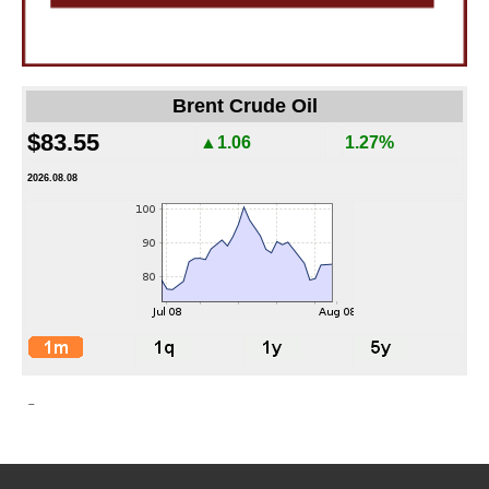
Brent Crude Oil
$83.55
▲1.06
1.27%
2026.08.08
-