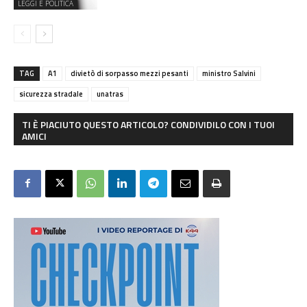
LEGGI E POLITICA
TAG
A1
divietò di sorpasso mezzi pesanti
ministro Salvini
sicurezza stradale
unatras
TI È PIACIUTO QUESTO ARTICOLO? CONDIVIDILO CON I TUOI
AMICI