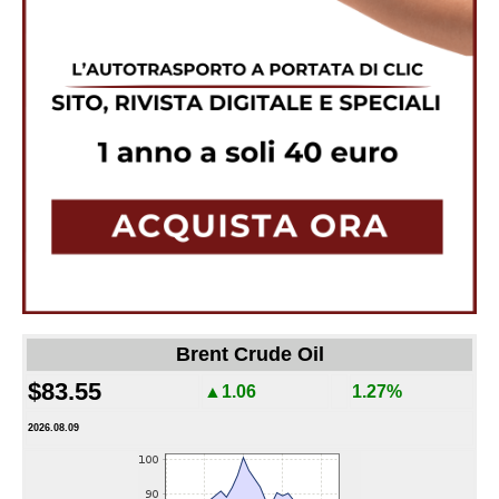
Brent Crude Oil
$83.55
▲1.06
1.27%
2026.08.09