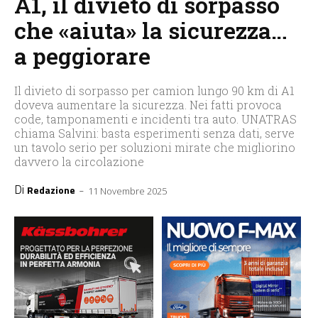
A1, il divieto di sorpasso
che «aiuta» la sicurezza…
a peggiorare
Il divieto di sorpasso per camion lungo 90 km di A1
doveva aumentare la sicurezza. Nei fatti provoca
code, tamponamenti e incidenti tra auto. UNATRAS
chiama Salvini: basta esperimenti senza dati, serve
un tavolo serio per soluzioni mirate che migliorino
davvero la circolazione
Di
-
Redazione
11 Novembre 2025