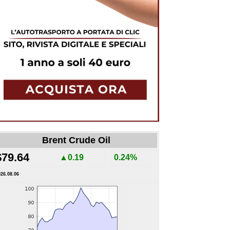
Brent Crude Oil
$79.64
▲0.19
0.24%
026.08.06