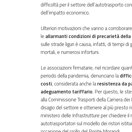
difficoltà per il settore dell’autotrasporto co
dell’impatto economico.
Ulteriori motivazioni che vanno a corroborare 
le
allarmanti condizioni di precarietà della
sulle strade liguri è causa, infatti, di tempi 
mortali, e numerosi infortuni.
Le associazioni firmatarie, nel ricordare quan
periodo della pandemia, denunciano la
diffi
costi
, considerata anche la
resistenza da p
adeguamento tariffario
. Per questo, le ste
alla Commissione Trasporti della Camera dei 
disagio del settore e ottenere al più presto ri
ministero delle Infrastrutture per chiedere il
autotrasportatori sul modello dei ristori istitu
occasione del crollo del Ponte Morandi.