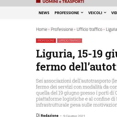
NEWS
PROFESSIONE
VEICOLI
VI
Home
Professione
Ufficio traffico
Liguri
PROFESSIONE
UFFICIO TRAFFICO
Liguria, 15-19 gi
fermo dell’auto
Sei associazioni dell'autotrasporto (l
fermo dei servizi con modalità da co
quella del 19 giugno presso i porti di 
piattaforme logistiche e al confine di
infrastrutturale pesa sulle motivazion
Di
-
Redazione
9 Giugno 2021