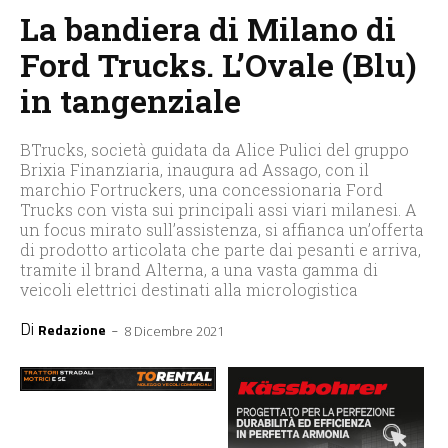
La bandiera di Milano di
Ford Trucks. L’Ovale (Blu)
in tangenziale
BTrucks, società guidata da Alice Pulici del gruppo
Brixia Finanziaria, inaugura ad Assago, con il
marchio Fortruckers, una concessionaria Ford
Trucks con vista sui principali assi viari milanesi. A
un focus mirato sull’assistenza, si affianca un’offerta
di prodotto articolata che parte dai pesanti e arriva,
tramite il brand Alterna, a una vasta gamma di
veicoli elettrici destinati alla micrologistica
Di
-
Redazione
8 Dicembre 2021