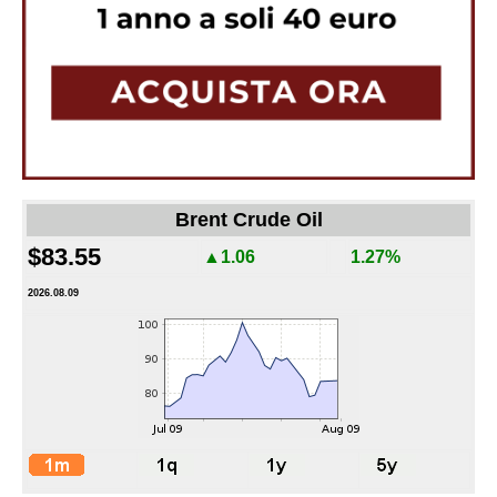
Brent Crude Oil
$83.55
▲1.06
1.27%
2026.08.09