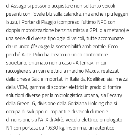
di Assago si possono acquistare non soltanto veicoli
pesanti con l’ovale blu sulla calandra, ma anche i più leggeri
Isuzu, i Porter di Piaggio (compreso l’ultimo NP6 con
doppia motorizzazione benzina mista a GPL o a metano) e
una serie di diverse tipologie di veicoli, tutte accomunate
da un unico
file rouge
: la sostenibilità ambientale. Ecco
perché Alice Pulici ha creato un unico contenitore
societario, chiamato non a caso «Alterna», in cui
raccogliere sia i van elettrici a marchio Maxus, realizzati
dalla cinese Saic e importati in Italia da Koelliker, sia i mezzi
della VEM, gamma di scooter elettrici in grado di fornire
soluzioni diverse per la micrologistica urbana, sia l’ecarry
della Green-G, divisione della Goriziana Holding che si
occupa di sviluppo di impianti e di veicoli di medie
dimensioni, sia l’ATX di Aikè, veicolo elettrico omologato
N1 con portata da 1.630 kg. Insomma, un autentico