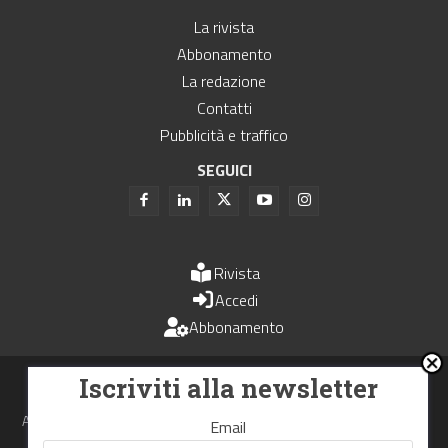
La rivista
Abbonamento
La redazione
Contatti
Pubblicità e traffico
SEGUICI
Rivista
Accedi
Abbonamento
Uomini e Trasporti è un periodico associato all'Unione Stampa
Iscriviti alla newsletter
Periodica Italiana - USPI
Autorizzazione del Tribunale di Bologna N.4993 del 15 giugno 1982
Email
Webdesign made in
Nowhere