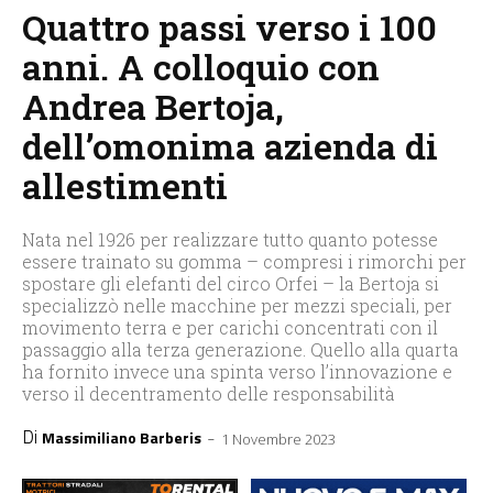
Quattro passi verso i 100
anni. A colloquio con
Andrea Bertoja,
dell’omonima azienda di
allestimenti
Nata nel 1926 per realizzare tutto quanto potesse
essere trainato su gomma – compresi i rimorchi per
spostare gli elefanti del circo Orfei – la Bertoja si
specializzò nelle macchine per mezzi speciali, per
movimento terra e per carichi concentrati con il
passaggio alla terza generazione. Quello alla quarta
ha fornito invece una spinta verso l’innovazione e
verso il decentramento delle responsabilità
Di
-
Massimiliano Barberis
1 Novembre 2023