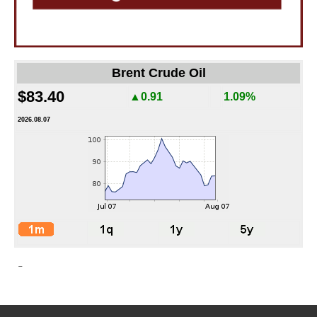
Brent Crude Oil
$83.40
▲0.91
1.09%
2026.08.07
-