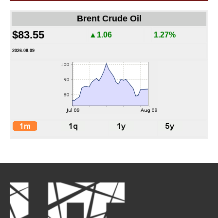
Brent Crude Oil
$83.55
▲1.06
1.27%
2026.08.09