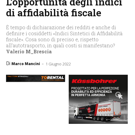
L’opportunità degli indici
di affidabilità fiscale
È tempo di dichiarazione dei redditi e anche di
definire i cosiddetti «Indici Sintetici di Affidabilità
fiscale». Cosa sono di preciso e, rispetto
all’autotrasporto, in quali costi si manifestano?
Valerio M_Brescia
Di
-
Marco Mancini
1 Giugno 2022