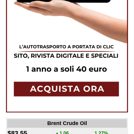
Brent Crude Oil
$83.55
▲1.06
1.27%