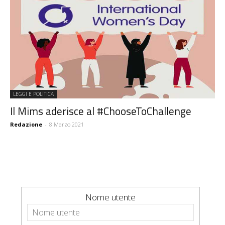
LEGGI E POLITICA
Il Mims aderisce al #ChooseToChallenge
Redazione
-
8 Marzo 2021
Nome utente