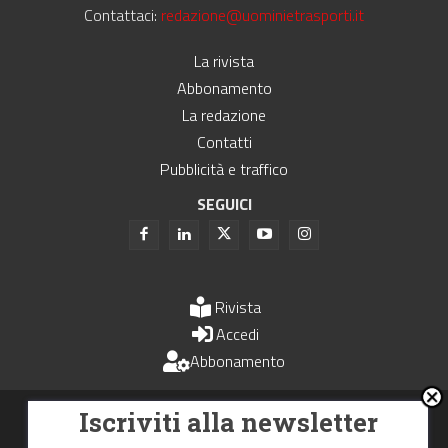
Contattaci:
redazione@uominietrasporti.it
La rivista
Abbonamento
La redazione
Contatti
Pubblicità e traffico
SEGUICI
Rivista
Accedi
Abbonamento
Uomini e Trasporti è un periodico associato all'Unione Stampa
Iscriviti alla newsletter
Periodica Italiana - USPI