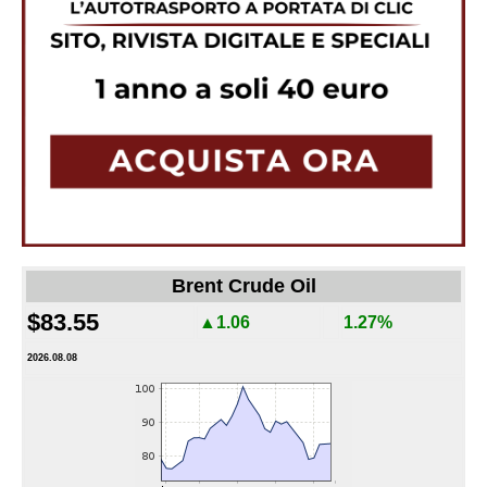
Brent Crude Oil
$83.55
▲1.06
1.27%
2026.08.08