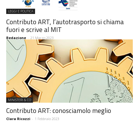
LEGGI E POLITICA
Contributo ART, l’autotrasporto si chiama
fuori e scrive al MIT
Redazione
-
21 Marzo 2023
MINISTERI & CO
Contributo ART: conosciamolo meglio
Clara Ricozzi
-
1 Febbraio 2023