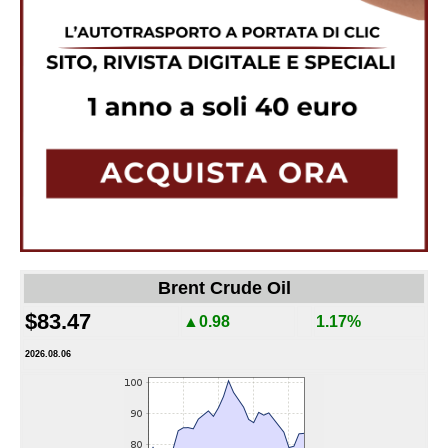
Brent Crude Oil
$83.47
▲0.98
1.17%
2026.08.06