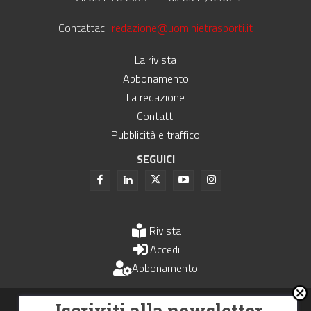
Contattaci:
redazione@uominietrasporti.it
La rivista
Abbonamento
La redazione
Contatti
Pubblicità e traffico
SEGUICI
Rivista
Accedi
Abbonamento
Uomini e Trasporti è un periodico associato all'Unione Stampa
Iscriviti alla newsletter