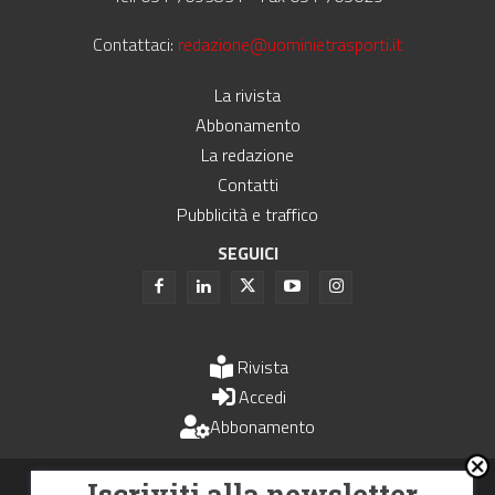
Contattaci:
redazione@uominietrasporti.it
La rivista
Abbonamento
La redazione
Contatti
Pubblicità e traffico
SEGUICI
Rivista
Accedi
Abbonamento
Uomini e Trasporti è un periodico associato all'Unione Stampa
Iscriviti alla newsletter