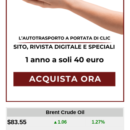
Brent Crude Oil
$83.55
▲1.06
1.27%