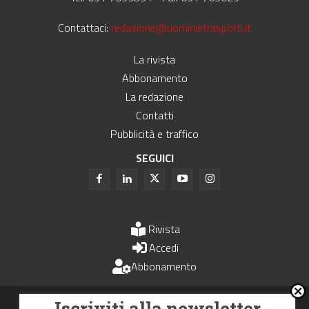
Contattaci:
redazione@uominietrasporti.it
La rivista
Abbonamento
La redazione
Contatti
Pubblicità e traffico
SEGUICI
Rivista
Accedi
Abbonamento
Uomini e Trasporti è un periodico associato all'Unione Stampa
Iscriviti alla newsletter