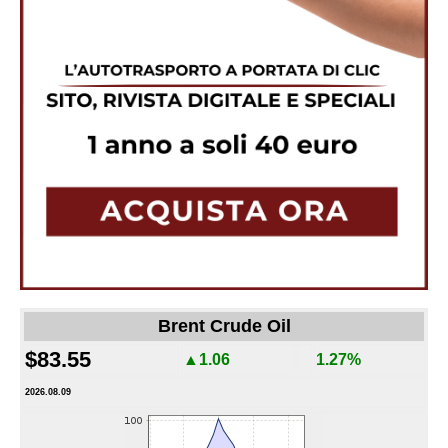
Brent Crude Oil
$83.55
▲1.06
1.27%
2026.08.09