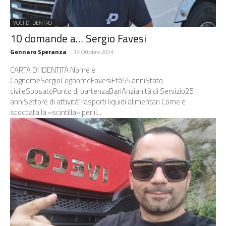
VOCI DI DENTRO
10 domande a… Sergio Favesi
Gennaro Speranza
-
14 Ottobre 2024
CARTA DI IDENTITÀ Nome e
CognomeSergioCognomeFavesiEtà55 anniStato
civileSposatoPunto di partenzaBariAnzianità di Servizio25
anniSettore di attivitàTrasporti liquidi alimentari Come è
scoccata la «scintilla» per il...