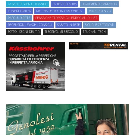
LA SALUTE VIEN GUIDANDO
LA TESI DI LAURA
LEGALMENTE PARLANDO
LUNEDÌ TRAILER
ME L'HA DETTO UN CAMIONISTA...
MINISTERI & CO
PAROLE DIRITTE
PENSA CHE TI PASSA: GLI EDITORIALI DI UET
RECENSIONI, SVAGHI, CONSIGLI
SABATO IN RETE
SICURI E CERTIFICATI
SOTTO I SEGNI DEL TIR
TI SCRIVO, MI SBROGLIO
TRUCKANI TECH