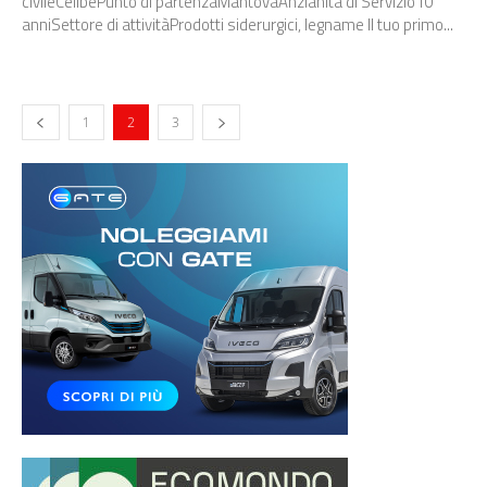
civileCelibePunto di partenzaMantovaAnzianità di Servizio10
anniSettore di attivitàProdotti siderurgici, legname Il tuo primo...
1
2
3