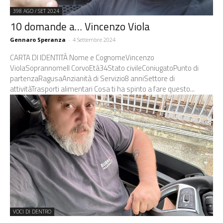
398 AGO / SET 2024
10 domande a… Vincenzo Viola
Gennaro Speranza
-
4 Settembre 2024
CARTA DI IDENTITÀ Nome e CognomeVincenzo
ViolaSoprannomeIl CorvoEtà34Stato civileConiugatoPunto di
partenzaRagusaAnzianità di Servizio8 anniSettore di
attivitàTrasporti alimentari Cosa ti ha spinto a fare questo...
VOCI DI DENTRO