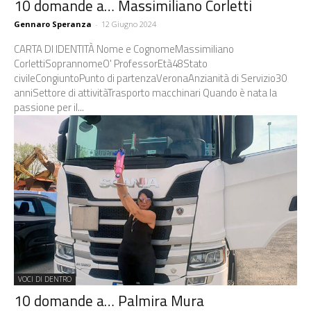
10 domande a… Massimiliano Corletti
Gennaro Speranza
-
12 Giugno 2024
CARTA DI IDENTITÀ Nome e CognomeMassimiliano
CorlettiSoprannomeO' ProfessorEtà48Stato
civileCongiuntoPunto di partenzaVeronaAnzianità di Servizio30
anniSettore di attivitàTrasporto macchinari Quando è nata la
passione per il...
VOCI DI DENTRO
10 domande a… Palmira Mura