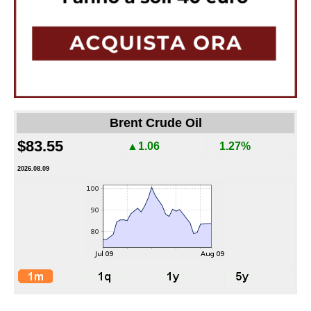
Brent Crude Oil
$83.55
▲1.06
1.27%
2026.08.09