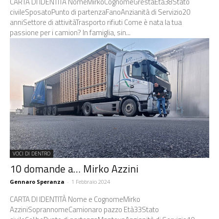
CARTA DI IDENTITÀ NomeMirkoCognomeGrestaEtà38Stato
civileSposatoPunto di partenzaFanoAnzianità di Servizio20
anniSettore di attivitàTrasporto rifiuti Come è nata la tua
passione per i camion? In famiglia, sin...
VOCI DI DENTRO
10 domande a… Mirko Azzini
Gennaro Speranza
-
1 Febbraio 2024
CARTA DI IDENTITÀ Nome e CognomeMirko
AzziniSoprannomeCamionaro pazzo Età33Stato