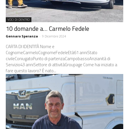
VOCI DI DENTRO
10 domande a… Carmelo Fedele
Gennaro Speranza
-
9 Dicembre 2024
CARTA DI IDENTITÀ Nome e
CognomeCarmeloCognomeFedeleEtà61 anniStato
civileConiugatoPunto di partenzaCampobassoAnzianità di
Servizio43 anniSettore di attivitàGroupage Come hai iniziato a
fare questo lavoro? È nato...