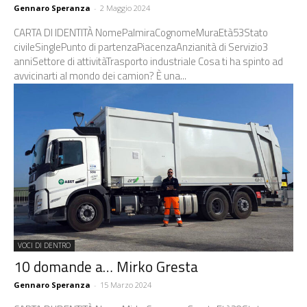
Gennaro Speranza
-
2 Maggio 2024
CARTA DI IDENTITÀ NomePalmiraCognomeMuraEtà53Stato
civileSinglePunto di partenzaPiacenzaAnzianità di Servizio3
anniSettore di attivitàTrasporto industriale Cosa ti ha spinto ad
avvicinarti al mondo dei camion? È una...
VOCI DI DENTRO
10 domande a… Mirko Gresta
Gennaro Speranza
-
15 Marzo 2024