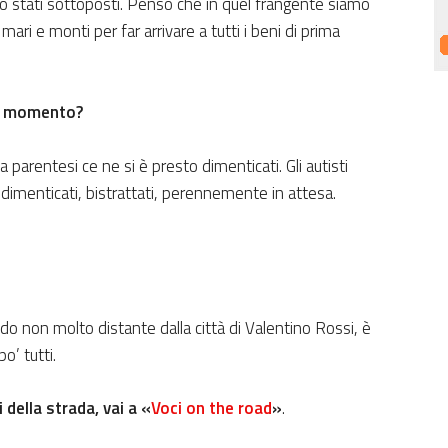
amo stati sottoposti. Penso che in quel frangente siamo
i e monti per far arrivare a tutti i beni di prima
el momento?
a parentesi ce ne si è presto dimenticati. Gli autisti
 dimenticati, bistrattati, perennemente in attesa.
do non molto distante dalla città di Valentino Rossi, è
o’ tutti.
 della strada, vai a «
Voci on the road
»
.