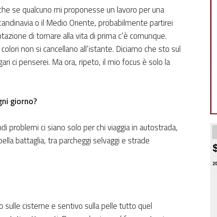
 che se qualcuno mi proponesse un lavoro per una
candinavia o il Medio Oriente, probabilmente partirei
ntazione di tornare alla vita di prima c’è comunque.
 i colori non si cancellano all’istante. Diciamo che sto sul
ari ci penserei. Ma ora, ripeto, il mio focus è solo la
gni giorno?
andi problemi ci siano solo per chi viaggia in autostrada,
lla battaglia, tra parcheggi selvaggi e strade
2
sulle cisterne e sentivo sulla pelle tutto quel