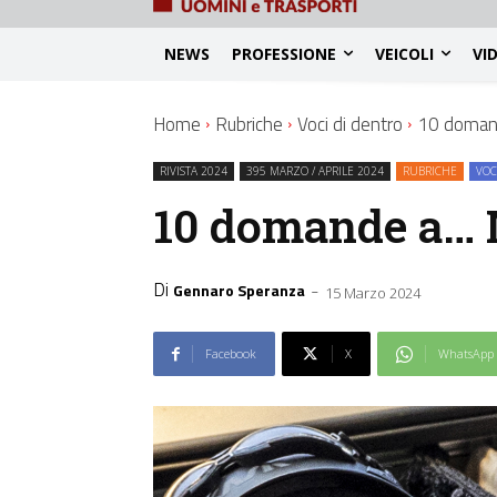
NEWS
PROFESSIONE
VEICOLI
VI
Home
Rubriche
Voci di dentro
10 domand
RIVISTA 2024
395 MARZO / APRILE 2024
RUBRICHE
VOC
10 domande a… 
Di
-
Gennaro Speranza
15 Marzo 2024
Facebook
X
WhatsApp