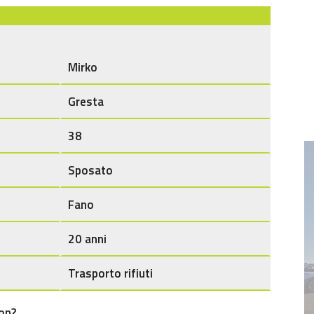
Mirko
Gresta
38
Sposato
Fan
o
20 anni
Trasporto rifiuti
ion?