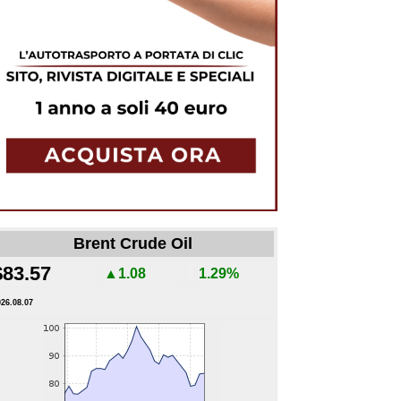
Brent Crude Oil
$83.57
▲1.08
1.29%
026.08.07