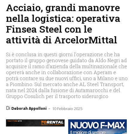
Acciaio, grandi manovre
nella logistica: operativa
Finsea Steel con le
attività di ArcelorMittal
Si è conclusa in questi giorni l’operazione che ha
portato il gruppo genovese guidato da Aldo Negri ad
acquisire il ramo d’azienda della multinazionale che
opererà anche in collaborazione con Aperam e
potrà contare su due nuovi uffici, uno a Milano e uno
a Piombino. Sul mercato anche AL Steel Transport,
nata nel 2024 dalla fusione di Autamarocchi e del
Gruppo Cosulich per il trasporto siderurgico
Di
-
Deborah Appolloni
10 Febbraio 2025