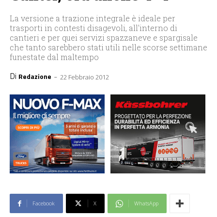
La versione a trazione integrale è ideale per
trasporti in contesti disagevoli, all'interno di
cantieri e per quei servizi spazzaneve e spargisale
che tanto sarebbero stati utili nelle scorse settimane
funestate dal maltempo
Di
-
Redazione
22 Febbraio 2012
Facebook
X
WhatsApp