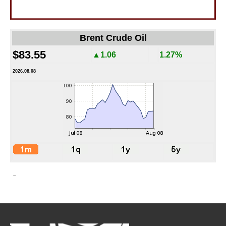
Brent Crude Oil
$83.55
▲1.06
1.27%
2026.08.08
-