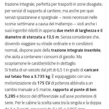
trazione integrale, perfetta per trasporti in zone disagiate,
per servizi di supporto al cantiere, ma anche per quei
servizi spazzaneve e spargisale – resisi necessari nelle
scorse settimane a causa del maltempo – visti anche i
suoi ingombri ridotti in appena
due metri di larghezza e il
diametro di sterzata a 13,5 m
. Senza considerare che,
dovendo viaggiare su strade ordinarie e in condizioni
normali, dispone pure della
trazione integrale inseribile
,
che aiuta a contenere i consumi di gasolio. Ma
scopriamone le caratteristiche in dettaglio.
Si tratta di un veicolo dal ptt di 6,5 t in grado di
caricare
sul telaio fino a 3.735 kg
. È equipaggiato con una
motorizzazione da
175 CV
di potenza abbinata a un
cambio manuale a 5 marcie,
rapporto al ponte di ben
5,285
e blocco del differenziale sull’asse posteriore di
serie. Per le cabine la scelta varia tra la singola e la doppia