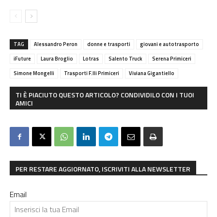
TAG
Alessandro Peron
donne e trasporti
giovani e autotrasporto
iFuture
Laura Broglio
Lotras
Salento Truck
Serena Primiceri
Simone Mongelli
Trasporti F.lli Primiceri
Viviana Gigantiello
TI È PIACIUTO QUESTO ARTICOLO? CONDIVIDILO CON I TUOI
AMICI
PER RESTARE AGGIORNATO, ISCRIVITI ALLA NEWSLETTER
Email