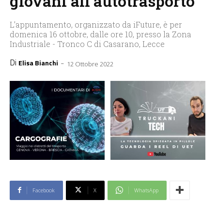
giovani all’autotrasporto
L’appuntamento, organizzato da iFuture, è per
domenica 16 ottobre, dalle ore 10, presso la Zona
Industriale - Tronco C di Casarano, Lecce
Di
-
Elisa Bianchi
12 Ottobre 2022
Facebook
X
WhatsApp