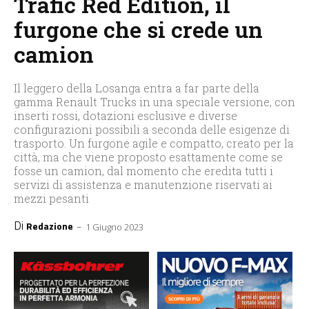
Trafic Red Edition, il
furgone che si crede un
camion
Il leggero della Losanga entra a far parte della
gamma Renault Trucks in una speciale versione, con
inserti rossi, dotazioni esclusive e diverse
configurazioni possibili a seconda delle esigenze di
trasporto. Un furgone agile e compatto, creato per la
città, ma che viene proposto esattamente come se
fosse un camion, dal momento che eredita tutti i
servizi di assistenza e manutenzione riservati ai
mezzi pesanti
Di
-
Redazione
1 Giugno 2023