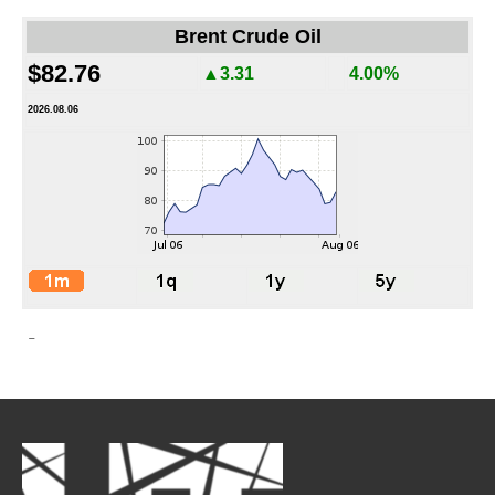
Brent Crude Oil
$82.76
▲3.31
4.00%
2026.08.06
-