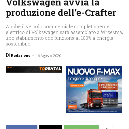
Volkswagen avvia la
produzione dell’e-Crafter
Anche il veicolo commerciale completamente
elettrico di Volkswagen sarà assemblato a Września,
uno stabilimento che funziona al 100% a energia
sostenibile
Di
-
Redazione
14 Agosto 2020