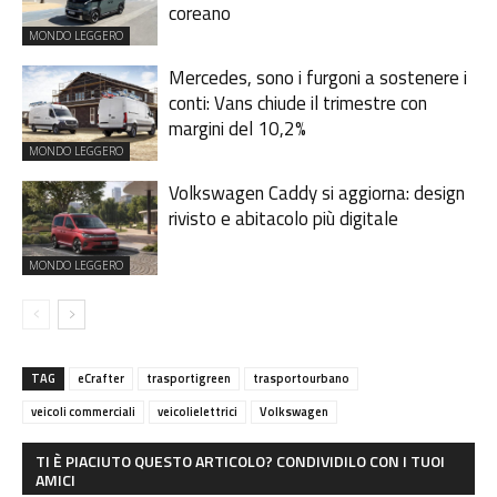
coreano
MONDO LEGGERO
Mercedes, sono i furgoni a sostenere i
conti: Vans chiude il trimestre con
margini del 10,2%
MONDO LEGGERO
Volkswagen Caddy si aggiorna: design
rivisto e abitacolo più digitale
MONDO LEGGERO
TAG
eCrafter
trasportigreen
trasportourbano
veicoli commerciali
veicolielettrici
Volkswagen
TI È PIACIUTO QUESTO ARTICOLO? CONDIVIDILO CON I TUOI
AMICI