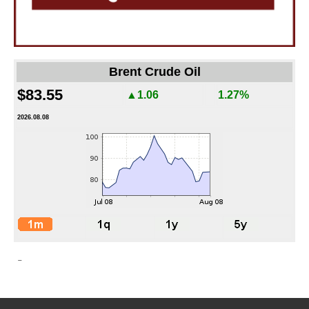
Brent Crude Oil
$83.55
▲1.06
1.27%
2026.08.08
-