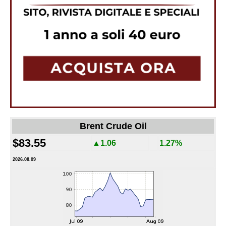
Brent Crude Oil
$83.55
▲1.06
1.27%
2026.08.09