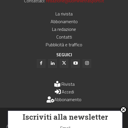
Contattaci:
redazione@uominietrasporti.it
La rivista
Abbonamento
La redazione
Contatti
Pubblicità e traffico
SEGUICI
Rivista
Accedi
Abbonamento
Uomini e Trasporti è un periodico associato all'Unione Stampa
Iscriviti alla newsletter
Periodica Italiana - USPI
Autorizzazione del Tribunale di Bologna N.4993 del 15 giugno 1982