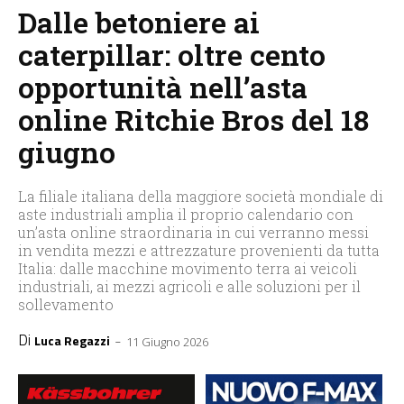
Dalle betoniere ai
caterpillar: oltre cento
opportunità nell’asta
online Ritchie Bros del 18
giugno
La filiale italiana della maggiore società mondiale di
aste industriali amplia il proprio calendario con
un’asta online straordinaria in cui verranno messi
in vendita mezzi e attrezzature provenienti da tutta
Italia: dalle macchine movimento terra ai veicoli
industriali, ai mezzi agricoli e alle soluzioni per il
sollevamento
Di
-
Luca Regazzi
11 Giugno 2026