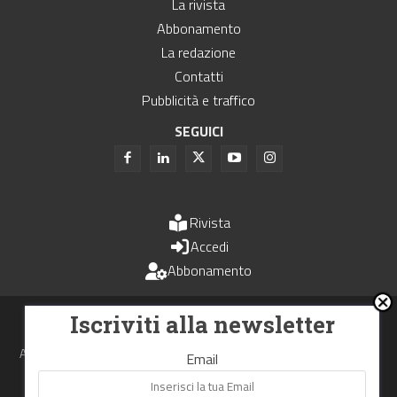
La rivista
Abbonamento
La redazione
Contatti
Pubblicità e traffico
SEGUICI
Rivista
Accedi
Abbonamento
Uomini e Trasporti è un periodico associato all'Unione Stampa
Iscriviti alla newsletter
Periodica Italiana - USPI
Autorizzazione del Tribunale di Bologna N.4993 del 15 giugno 1982
Email
Webdesign made in
Nowhere