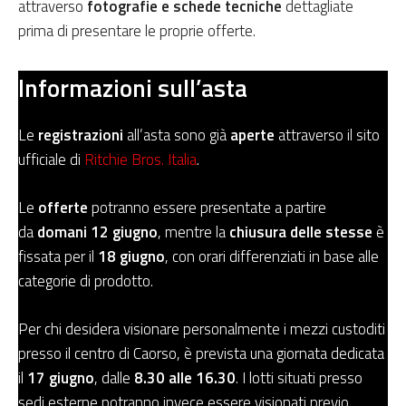
attraverso
fotografie e schede tecniche
dettagliate
prima di presentare le proprie offerte.
Informazioni sull’asta
Le
registrazioni
all’asta sono già
aperte
attraverso il sito
ufficiale di
Ritchie Bros. Italia
.
Le
offerte
potranno essere presentate a partire
da
domani
12 giugno
, mentre la
chiusura delle stesse
è
fissata per il
18 giugno
, con orari differenziati in base alle
categorie di prodotto.
Per chi desidera visionare personalmente i mezzi custoditi
presso il centro di Caorso, è prevista una giornata dedicata
il
17 giugno
, dalle
8.30 alle 16.30
. I lotti situati presso
sedi esterne potranno invece essere visionati previo