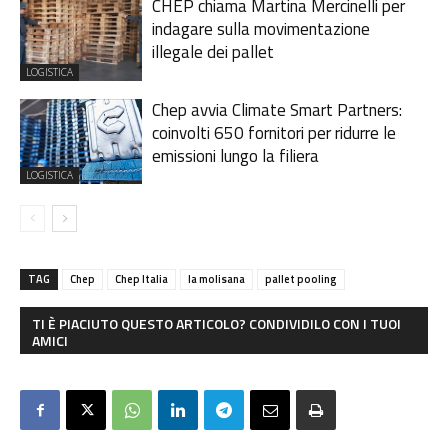
CHEP chiama Martina Mercinelli per
indagare sulla movimentazione
illegale dei pallet
LOGISTICA
Chep avvia Climate Smart Partners:
coinvolti 650 fornitori per ridurre le
emissioni lungo la filiera
LOGISTICA
TAG
Chep
Chep Italia
la molisana
pallet pooling
TI È PIACIUTO QUESTO ARTICOLO? CONDIVIDILO CON I TUOI
AMICI