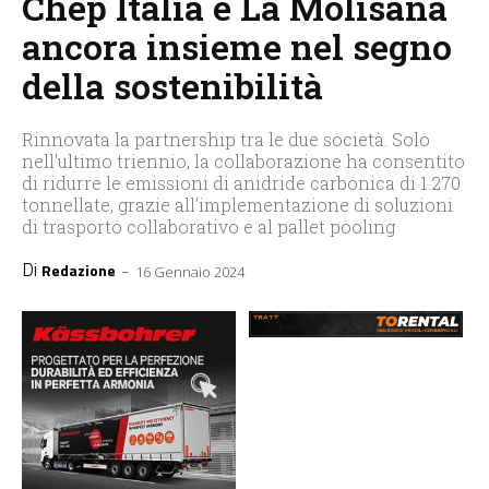
Chep Italia e La Molisana
ancora insieme nel segno
della sostenibilità
Rinnovata la partnership tra le due società. Solo
nell'ultimo triennio, la collaborazione ha consentito
di ridurre le emissioni di anidride carbonica di 1.270
tonnellate, grazie all'implementazione di soluzioni
di trasporto collaborativo e al pallet pooling
Di
-
Redazione
16 Gennaio 2024