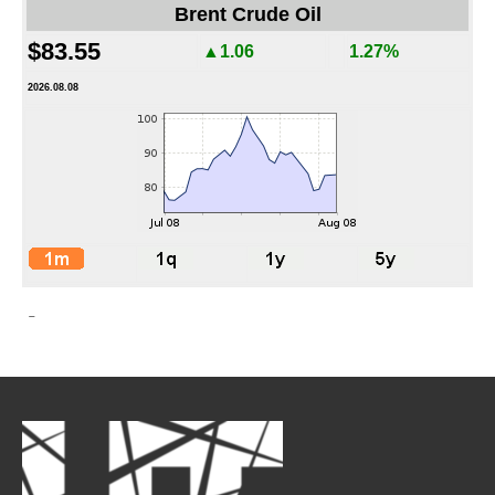
Brent Crude Oil
$83.55
▲1.06
1.27%
2026.08.08
-