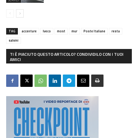
TAG
accenture
Iveco
most
mur
Poste Italiane
resta
salvini
TI È PIACIUTO QUESTO ARTICOLO? CONDIVIDILO CON I TUOI
AMICI