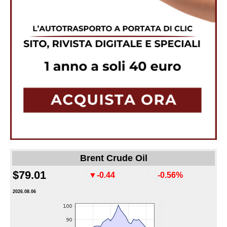
Brent Crude Oil
$79.01
▼-0.44
-0.56%
2026.08.06