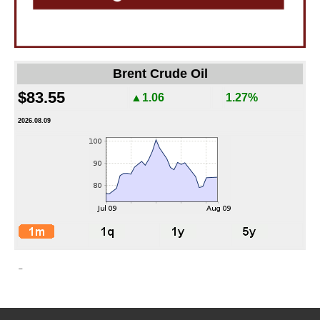
Brent Crude Oil
$83.55
▲1.06
1.27%
2026.08.09
-