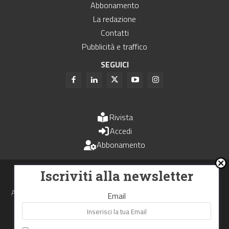
Abbonamento
La redazione
Contatti
Pubblicità e traffico
SEGUICI
Rivista
Accedi
Abbonamento
Uomini e Trasporti è un periodico associato all'Unione Stampa
Iscriviti alla newsletter
Periodica Italiana - USPI
Autorizzazione del Tribunale di Bologna N.4993 del 15 giugno 1982
Email
Webdesign made in
Nowhere