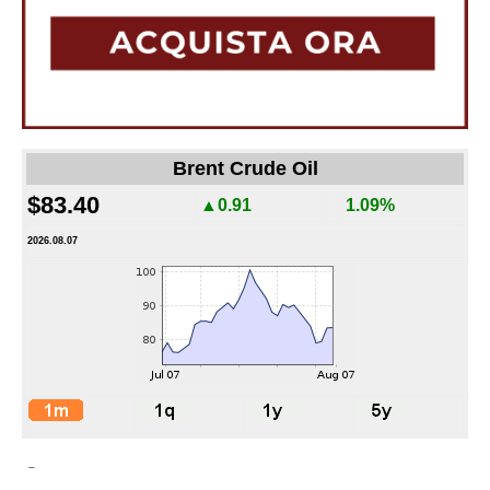
Brent Crude Oil
$83.40
▲0.91
1.09%
2026.08.07
-