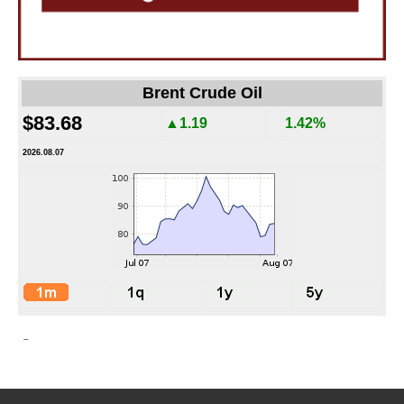
Brent Crude Oil
$83.68
▲1.19
1.42%
2026.08.07
-