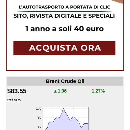
Brent Crude Oil
$83.55
▲1.06
1.27%
2026.08.09