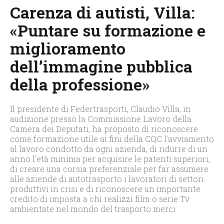
Carenza di autisti, Villa:
«Puntare su formazione e
miglioramento
dell’immagine pubblica
della professione»
Il presidente di Federtrasporti, Claudio Villa, in
audizione presso la Commissione Lavoro della
Camera dei Deputati, ha proposto di riconoscere
come formazione utile ai fini della CQC l’avviamento
al lavoro condotto da ogni azienda, di ridurre di un
anno l’età minima per acquisire le patenti superiori,
di creare una corsia preferenziale per far assumere
alle aziende di autotrasporto i lavoratori di settori
produttivi in crisi e di riconoscere un importante
credito di imposta a chi realizzi film o serie Tv
ambientate nel mondo del trasporto merci