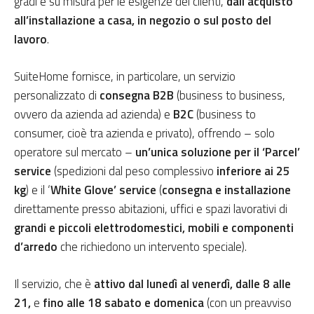
gradi
e su misura per le esigenze dei clienti,
dall’acquisto
all’installazione a casa, in negozio o sul posto del
lavoro
.
SuiteHome fornisce, in particolare, un servizio
personalizzato di
consegna B2B
(business to
business,
ovvero da azienda ad azienda) e
B2C
(business to
consumer, cioè tra azienda e privato), offrendo – solo
operatore sul mercato –
un’unica soluzione per il ‘Parcel’
service
(spedizioni dal peso complessivo
inferiore ai 25
kg
) e il ‘
White Glove’ service
(
consegna e installazione
direttamente presso abitazioni, uffici e spazi lavorativi di
grandi e piccoli elettrodomestici, mobili e componenti
d’arredo
che richiedono un intervento speciale).
Il servizio, che è
attivo
dal lunedì al venerdì, dalle 8 alle
21,
e
fino alle 18 sabato e domenica
(con un preavviso