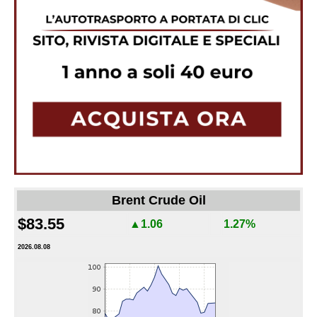
Brent Crude Oil
$83.55
▲1.06
1.27%
2026.08.08