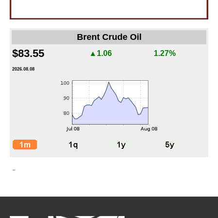
Brent Crude Oil
$83.55
▲1.06
1.27%
2026.08.08
-