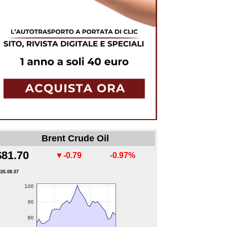
Brent Crude Oil
$81.70
▼-0.79
-0.97%
026.08.07