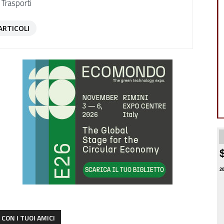
 Trasporti
ARTICOLI
2
CON I TUOI AMICI