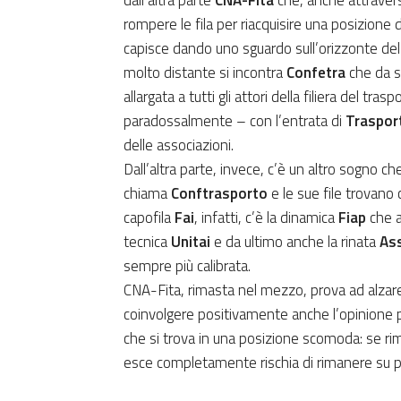
dall’altra parte
CNA-Fita
che, anche attravers
rompere le fila per riacquisire una posizione 
capisce dando uno sguardo sull’orizzonte del se
molto distante si incontra
Confetra
che da s
allargata a tutti gli attori della filiera del 
paradossalmente – con l’entrata di
Traspor
delle associazioni.
Dall’altra parte, invece, c’è un altro sogno 
chiama
Conftrasporto
e le sue file trovano 
capofila
Fai
, infatti, c’è la dinamica
Fiap
che a
tecnica
Unitai
e da ultimo anche la rinata
Ass
sempre più calibrata.
CNA-Fita, rimasta nel mezzo, prova ad alzare l
coinvolgere positivamente anche l’opinione pu
che si trova in una posizione scomoda: se ri
esce completamente rischia di rimanere su po