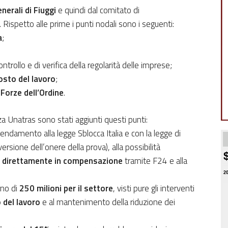
nerali di Fiuggi
e quindi dal comitato di
Rispetto alle prime i punti nodali sono i seguenti:
a
;
trollo e di verifica della regolarità delle imprese;
osto del lavoro
;
 Forze dell’Ordine
.
za Unatras sono stati aggiunti questi punti:
ndamento alla legge Sblocca Italia e con la legge di
versione dell’onere della prova), alla possibilità
ti direttamente in compensazione
tramite F24 e alla
2
rno di
250 milioni per il settore
, visti pure gli interventi
o del lavoro
e al mantenimento della riduzione dei