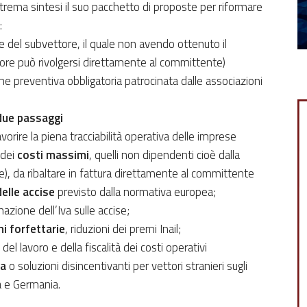
rema sintesi il suo pacchetto di proposte per riformare
i:
e del subvettore, il quale non avendo ottenuto il
tore può rivolgersi direttamente al committente)
e preventiva obbligatoria patrocinata dalle associazioni
due passaggi
vorire la piena tracciabilità operativa delle imprese
 dei
costi massimi
, quelli non dipendenti cioè dalla
nte), da ribaltare in fattura direttamente al committente
delle accise
previsto dalla normativa europea;
azione dell’Iva sulle accise;
ni forfettarie
, riduzioni dei premi Inail;
del lavoro e della fiscalità dei costi operativi
ia
o soluzioni disincentivanti per vettori stranieri sugli
a e Germania.