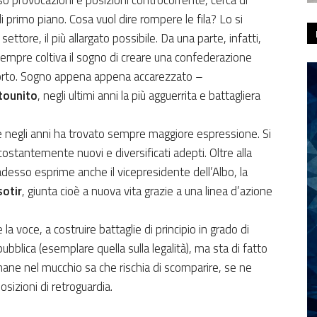
o provocazioni e posizioni controcorrente, cerca di
di primo piano. Cosa vuol dire rompere le fila? Lo si
ttore, il più allargato possibile. Da una parte, infatti,
empre coltiva il sogno di creare una confederazione
trasporto. Sogno appena appena accarezzato –
tounito
, negli ultimi anni la più agguerrita e battagliera
che negli anni ha trovato sempre maggiore espressione. Si
costantemente nuovi e diversificati adepti. Oltre alla
desso esprime anche il vicepresidente dell’Albo, la
otir
, giunta cioè a nuova vita grazie a una linea d’azione
a voce, a costruire battaglie di principio in grado di
bblica (esemplare quella sulla legalità), ma sta di fatto
mane nel mucchio sa che rischia di scomparire, se ne
sizioni di retroguardia.