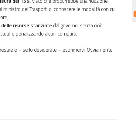
misura del 15%
, visto che produrrebbe una riduzione
l ministro dei Trasporti di conoscere le modalità con cui
gore;
 delle risorse stanziate
dal governo, senza cioè
ttuali o penalizzando alcuni comparti.
pesare e – se lo desiderate – esprimervi. Ovviamente