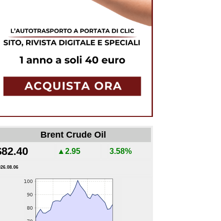
Brent Crude Oil
$82.40
▲2.95
3.58%
026.08.06