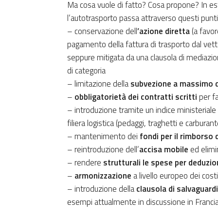
Ma cosa vuole di fatto? Cosa propone? In est
l’autotrasporto passa attraverso questi punt
– conservazione dell
’azione diretta
(a favor
pagamento della fattura di trasporto dal vet
seppure mitigata da una clausola di mediazion
di categoria
– limitazione della
subvezione a massimo 
–
obbligatorietà dei contratti scritti
per fa
– introduzione tramite un indice ministeriale
filiera logistica (pedaggi, traghetti e carbura
– mantenimento dei
fondi per il rimborso 
– reintroduzione dell’
accisa mobile
ed elimin
– rendere
strutturali le spese per deduzio
–
armonizzazione
a livello europeo dei costi 
– introduzione della
clausola di salvaguard
esempi attualmente in discussione in Franci