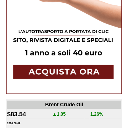
Brent Crude Oil
$83.54
▲1.05
1.26%
2026.08.07