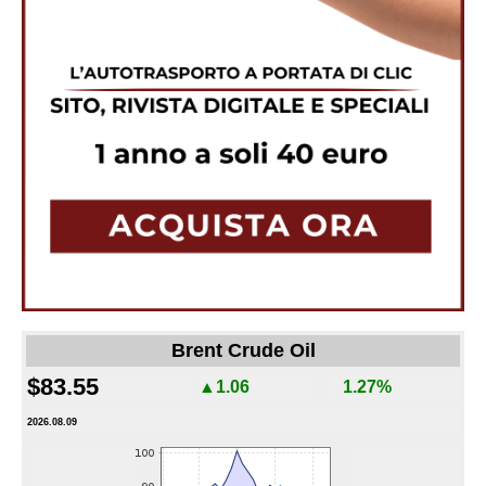
Brent Crude Oil
$83.55
▲1.06
1.27%
2026.08.09