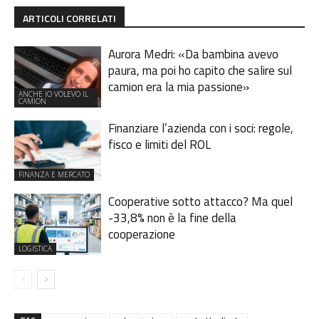
ARTICOLI CORRELATI
Aurora Medri: «Da bambina avevo
paura, ma poi ho capito che salire sul
camion era la mia passione»
ANCHE IO VOLEVO IL
CAMION
Finanziare l’azienda con i soci: regole,
fisco e limiti del ROL
FINANZA E MERCATO
Cooperative sotto attacco? Ma quel
-33,8% non è la fine della
cooperazione
LOGISTICA