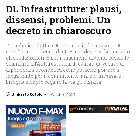
DL Infrastrutture: plausi,
dissensi, problemi. Un
decreto in chiaroscuro
Franchigia ridotta a 90 minuti e indennizzo a 100
euro l’ora per i tempi di attesa e adesso si lamentano
gli spedizionieri. E per i pagamenti diventa possibile
segnalare all’Antitrust i ritardi causati da «abuso di
dipendenza economica», che possono portare a
mega multe per il committente, ma per incassare
bisogna sempre seguire la via giudiziaria
Di
-
Umberto Cutolo
1 Ottobre 2025