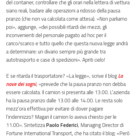
del container, controllare che gli orari nella lettera di vettura
siano reali, badare alle operazioni a ridosso della pausa
pranzo (che non va calcolata come attesa). «Non parliamo
poi», aggiunge, «dei possibili ritardi dei mezzi, gli
inconvenienti del personale pagato ad hoc per il
carico/scarico e tutto quello che questa nuova legge andrà
a determinare: un divario sempre più grande tra
autotrasporto e case di spedizioni». Apriti cielo!
E se ritarda il trasportatore? «La legge», scrive il blog
La
nave dei sogni
, «prevede che la pausa pranzo non debba
essere calcolata. Il camion si presenta alle 13.00. L’azienda
ha la pausa pranzo dalle 13.00 alle 14.00. Le resta solo
mezz’ora effettiva per evitare di dover pagare
l’indennizzo? Magari il camion lo aveva chiesto per le
11.00». Sintetizza
Paolo Federici
, Managing Director di
Fortune International Transport, che ha citato il blog: «Però