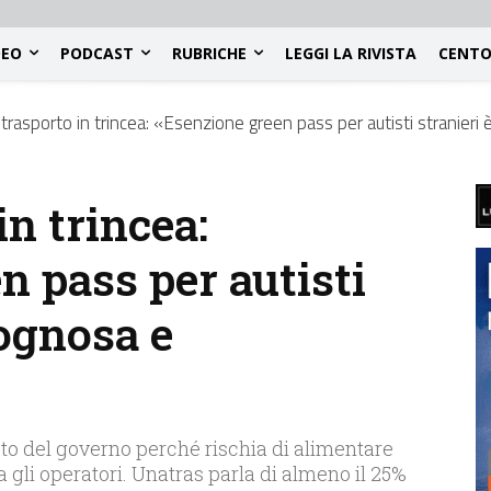
DEO
PODCAST
RUBRICHE
LEGGI LA RIVISTA
CENTO
otrasporto in trincea: «Esenzione green pass per autisti stranieri
in trincea:
n pass per autisti
gognosa e
eto del governo perché rischia di alimentare
 gli operatori. Unatras parla di almeno il 25%