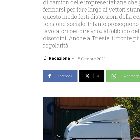
di camion delle imprese italiane che 
fermarsi per fare largo ai vettori stra
questo modo forti distorsioni della c
tensione sociale. Intanto proseguono l
lavoratori per dire «no» all'obbligo de
disordini. Anche a Trieste, il fronte p
regolarità
Di
-
Redazione
15 Ottobre 2021
Facebook
X
WhatsApp