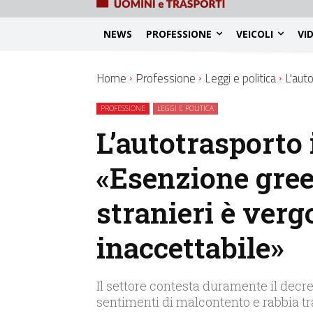
NEWS
PROFESSIONE
VEICOLI
VI
Home
Professione
Leggi e politica
L'aut
PROFESSIONE
LEGGI E POLITICA
L’autotrasporto 
«Esenzione gree
stranieri è ver
inaccettabile»
Il settore contesta duramente il decr
sentimenti di malcontento e rabbia tra