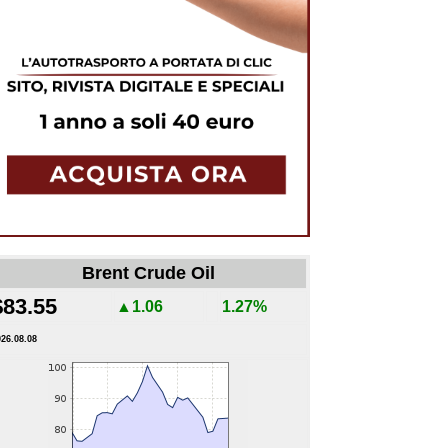
Brent Crude Oil
$83.55
▲1.06
1.27%
026.08.08