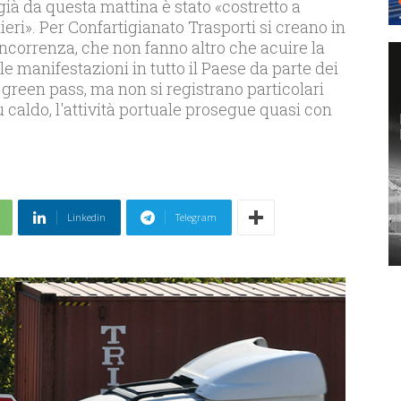
già da questa mattina è stato «costretto a
nieri». Per Confartigianato Trasporti si creano in
oncorrenza, che non fanno altro che acuire la
e manifestazioni in tutto il Paese da parte dei
l green pass, ma non si registrano particolari
iù caldo, l'attività portuale prosegue quasi con
Linkedin
Telegram