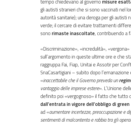
tempo chiedevano al governo
misure esat
gli autisti stranieri che si sono vaccinati nel
autorità sanitarie); una deroga per gli autisti
verde; il cercare di evitare trattamenti differ
sono
rimaste inascoltate
, contribuendo a f
«Discriminazione», «incredulità», «vergona»
sull’argomento in queste ultime ore e che st
raggruppa Fai, Fiap, Unitai e Assotir per Conf
SnaCasartigiani – subito dopo l’emanazione 
«
inaccettabile che il Governo preveda un
regim
vantaggio delle imprese estere
». L’Unione dell
definito poi «vergognoso» il fatto che tutto
dall’entrata in vigore dell’obbligo di green
ad «
aumentare incertezze, preoccupazione e diffic
sentimenti di malcontento e rabbia tra gli operat