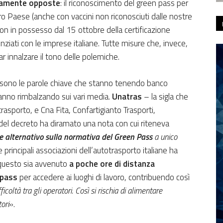
tamente opposte
: il riconoscimento del green pass per
 loro Paese (anche con vaccini non riconosciuti dalle nostre
 non in possesso dal 15 ottobre della certificazione
enziati con le imprese italiane. Tutte misure che, invece,
ar innalzare il tono delle polemiche.
 sono le parole chiave che stanno tenendo banco
anno rimbalzando sui vari media.
Unatras
– la sigla che
trasporto, e Cna Fita, Confartigianto Trasporti,
del decreto ha diramato una nota con cui riteneva
e alternativo sulla normativa del Green Pass
a unico
e principali associazioni dell’autotrasporto italiane ha
 questo sia avvenuto
a poche ore di distanza
 pass
per accedere ai luoghi di lavoro, contribuendo così
oltà tra gli operatori. Così si rischia di alimentare
ori
».