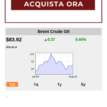
Brent Crude Oil
$83.92
▲0.37
0.44%
2026.08.10
-