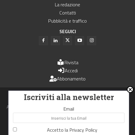
La redazione
Contatti
Pubblicità e traffico
SEGUICI
Rivista
Accedi
Abbonamento
Uomini e Trasporti è un periodico associato all'Unione Stampa
Iscriviti alla newsletter
Periodica Italiana - USPI
Autorizzazione del Tribunale di Bologna N.4993 del 15 giugno 1982
Email
Webdesign made in
Nowhere
Accetto la
Privacy Policy
RIPRODUZIONE RISERVATA
Privacy Policy
Cookie Policy