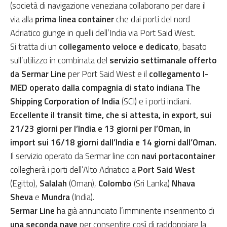
(società di navigazione veneziana collaborano per dare il
via alla
prima linea container
che dai porti del nord
Adriatico giunge in quelli dell’India via Port Said West.
Si tratta di un
collegamento veloce e dedicato
, basato
sull’utilizzo in combinata del
servizio
settimanale
offerto
da Sermar Line
per Port Said West e il
collegamento I-
MED operato dalla compagnia di stato indiana The
Shipping Corporation of India
(SCI) e i porti indiani.
Eccellente il transit time, che si attesta, in export, sui
21/23 giorni per l’India e 13 giorni per l’Oman, in
import sui 16/18 giorni dall’India e 14 giorni dall’Oman.
Il servizio operato da Sermar line con
navi portacontainer
c
ollegherà i porti dell’Alto Adriatico a
Port Said West
(Egitto),
Salalah
(Oman),
Colombo
(Sri Lanka)
Nhava
Sheva
e
Mundra
(India).
Sermar Line
ha già annunciato l’imminente inserimento di
una seconda nave
per consentire così di raddoppiare la