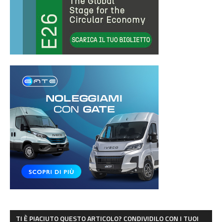
TI È PIACIUTO QUESTO ARTICOLO? CONDIVIDILO CON I TUOI