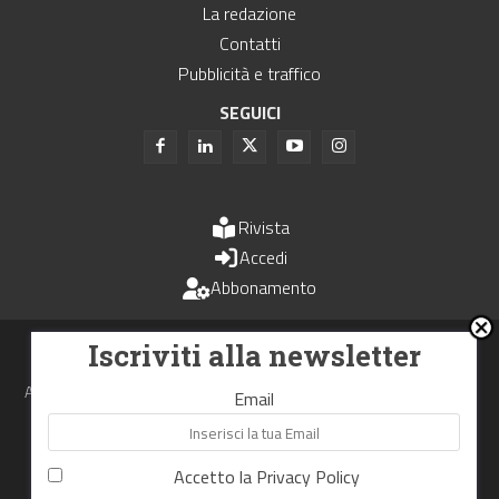
La redazione
Contatti
Pubblicità e traffico
SEGUICI
Rivista
Accedi
Abbonamento
Uomini e Trasporti è un periodico associato all'Unione Stampa
Iscriviti alla newsletter
Periodica Italiana - USPI
Autorizzazione del Tribunale di Bologna N.4993 del 15 giugno 1982
Email
Webdesign made in
Nowhere
Accetto la
Privacy Policy
RIPRODUZIONE RISERVATA
Privacy Policy
Cookie Policy