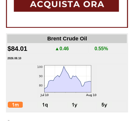
Brent Crude Oil
$84.01
▲0.46
0.55%
2026.08.10
-