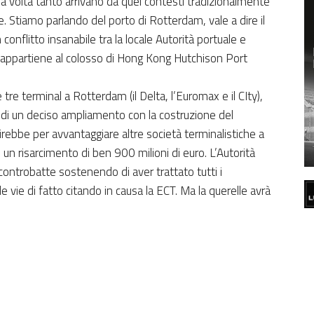
a volta tanto arrivano da quei contesti tradizionalmente
e. Stiamo parlando del porto di Rotterdam, vale a dire il
onflitto insanabile tra la locale Autorità portuale e
che appartiene al colosso di Hong Kong Hutchison Port
e terminal a Rotterdam (il Delta, l’Euromax e il CIty),
 di un deciso ampliamento con la costruzione del
rebbe per avvantaggiare altre società terminalistiche a
n risarcimento di ben 900 milioni di euro. L’Autorità
controbatte sostenendo di aver trattato tutti i
e vie di fatto citando in causa la ECT. Ma la querelle avrà