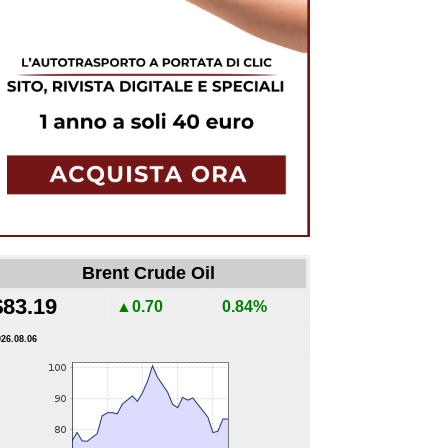
Brent Crude Oil
$83.19
▲0.70
0.84%
026.08.06