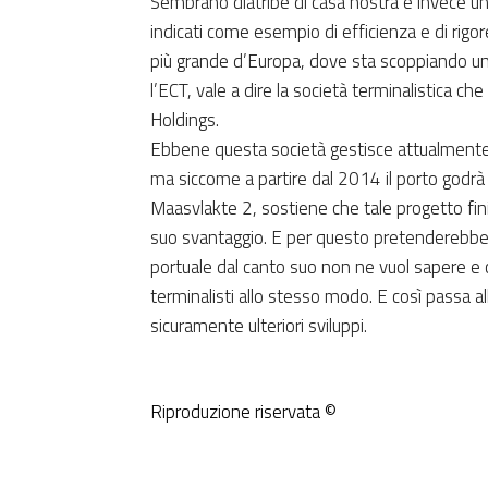
Sembrano diatribe di casa nostra e invece un
indicati come esempio di efficienza e di rigor
più grande d’Europa, dove sta scoppiando un c
l’ECT, vale a dire la società terminalistica 
Holdings.
Ebbene questa società gestisce attualmente tr
ma siccome a partire dal 2014 il porto godrà
Maasvlakte 2, sostiene che tale progetto fini
suo svantaggio. E per questo pretenderebbe u
portuale dal canto suo non ne vuol sapere e 
terminalisti allo stesso modo. E così passa all
sicuramente ulteriori sviluppi.
Riproduzione riservata ©