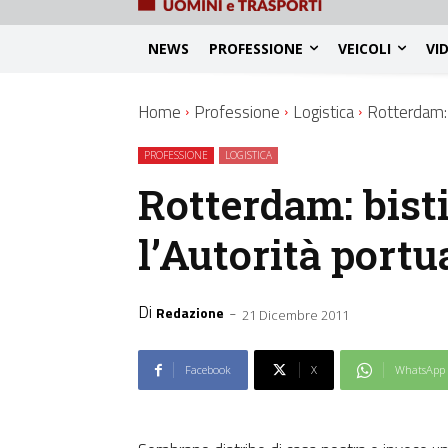
NEWS
PROFESSIONE
VEICOLI
VI
Home
Professione
Logistica
Rotterdam: b
PROFESSIONE
LOGISTICA
Rotterdam: bisti
l’Autorità portu
Di
-
Redazione
21 Dicembre 2011
Facebook
X
WhatsApp