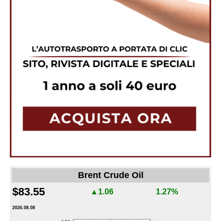
Brent Crude Oil
$83.55
▲1.06
1.27%
2026.08.08