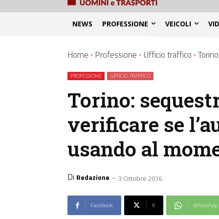
NEWS
PROFESSIONE
VEICOLI
VI
Home
Professione
Ufficio traffico
Torino
PROFESSIONE
UFFICIO TRAFFICO
Torino: sequestr
verificare se l’a
usando al momen
Di
-
Redazione
3 Ottobre 2016
Facebook
X
WhatsApp