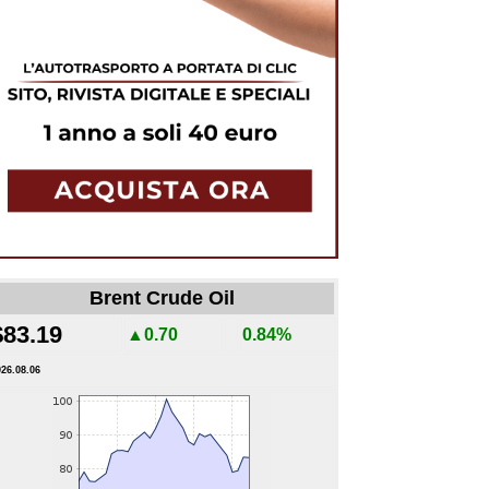
Brent Crude Oil
$83.19
▲0.70
0.84%
026.08.06