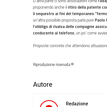
D’altra parte ci sono associazioni come
l’As
proponendo anche il
ritiro della patente c
il sequestro ai fini del temporaneo “ferm
un’altra possibile proposta parla pure
Paolo 
l’obbligo di rivalsa delle compagnie assic
conducente al telefono
, un po’ come avvien
Proposte concrete che attendono attuazion
Riproduzione riservata ©
Autore
Redazione