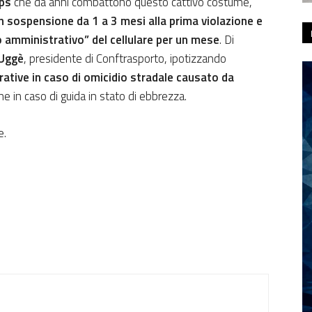
aps
che da anni combattono questo cattivo costume,
on sospensione da 1 a 3 mesi alla prima violazione e
o amministrativo” del cellulare per un mese
. Di
Uggè
, presidente di Conftrasporto, ipotizzando
urative in caso di omicidio stradale causato da
e in caso di guida in stato di ebbrezza.
e.