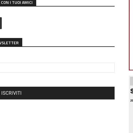
CON I TUOI AMICI
EWSLETTER
ISCRIVITI
2