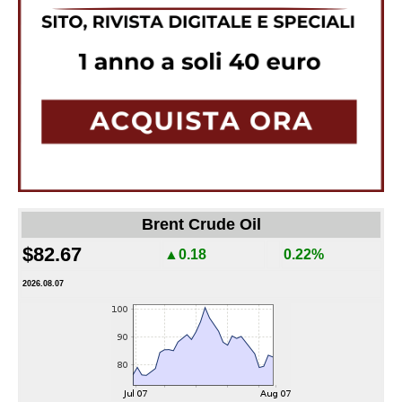
Brent Crude Oil
$82.67
▲0.18
0.22%
2026.08.07