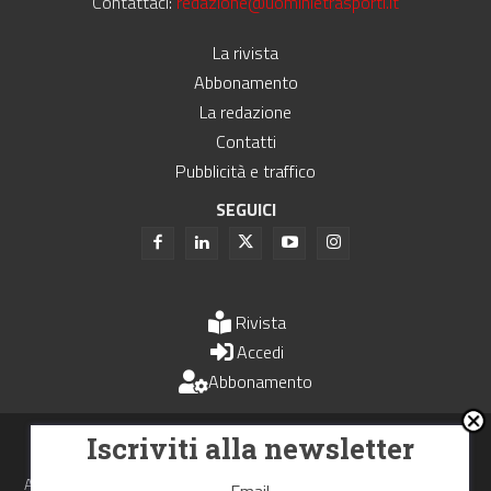
Contattaci:
redazione@uominietrasporti.it
La rivista
Abbonamento
La redazione
Contatti
Pubblicità e traffico
SEGUICI
Rivista
Accedi
Abbonamento
Uomini e Trasporti è un periodico associato all'Unione Stampa
Iscriviti alla newsletter
Periodica Italiana - USPI
Autorizzazione del Tribunale di Bologna N.4993 del 15 giugno 1982