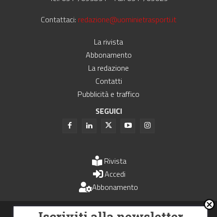
Contattaci:
redazione@uominietrasporti.it
La rivista
Abbonamento
La redazione
Contatti
Pubblicità e traffico
SEGUICI
Rivista
Accedi
Abbonamento
Uomini e Trasporti è un periodico associato all'Unione Stampa
Iscriviti alla newsletter