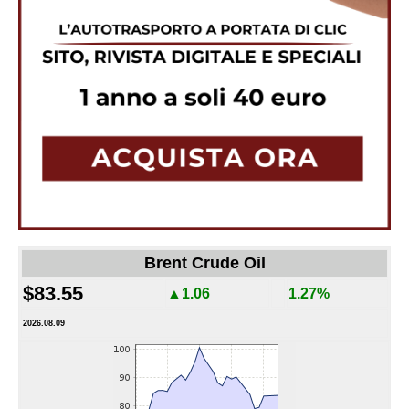
Brent Crude Oil
$83.55
▲1.06
1.27%
2026.08.09