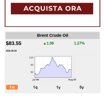
Brent Crude Oil
$83.55
▲1.06
1.27%
2026.08.08