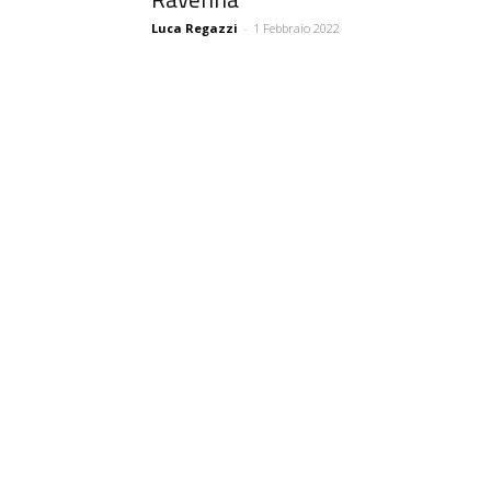
Luca Regazzi
-
1 Febbraio 2022