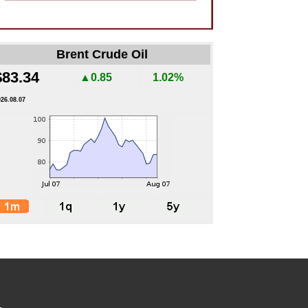
Brent Crude Oil
$83.34
▲0.85
1.02%
026.08.07